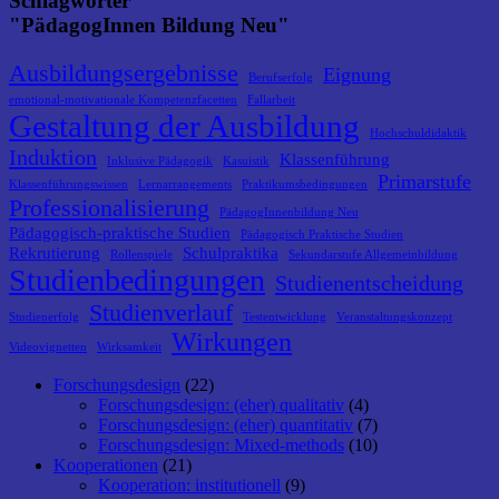
Schlagwörter
"PädagogInnen Bildung Neu"
Ausbildungsergebnisse
Eignung
Berufserfolg
emotional-motivationale Kompetenzfacetten
Fallarbeit
Gestaltung der Ausbildung
Hochschuldidaktik
Induktion
Klassenführung
Inklusive Pädagogik
Kasuistik
Primarstufe
Klassenführungswissen
Lernarrangements
Praktikumsbedingungen
Professionalisierung
PädagogInnenbildung Neu
Pädagogisch-praktische Studien
Pädagogisch Praktische Studien
Rekrutierung
Schulpraktika
Rollenspiele
Sekundarstufe Allgemeinbildung
Studienbedingungen
Studienentscheidung
Studienverlauf
Studienerfolg
Testentwicklung
Veranstaltungskonzept
Wirkungen
Videovignetten
Wirksamkeit
Forschungsdesign
(22)
Forschungsdesign: (eher) qualitativ
(4)
Forschungsdesign: (eher) quantitativ
(7)
Forschungsdesign: Mixed-methods
(10)
Kooperationen
(21)
Kooperation: institutionell
(9)