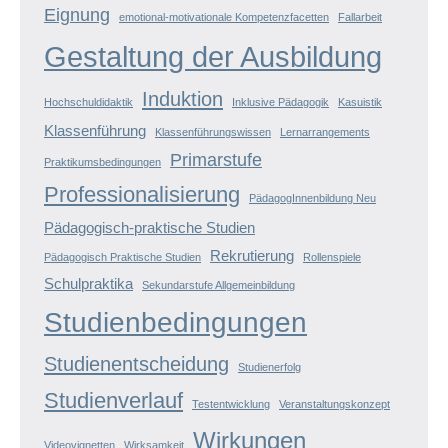
Eignung
emotional-motivationale Kompetenzfacetten
Fallarbeit
Gestaltung der Ausbildung
Induktion
Hochschuldidaktik
Inklusive Pädagogik
Kasuistik
Klassenführung
Klassenführungswissen
Lernarrangements
Primarstufe
Praktikumsbedingungen
Professionalisierung
PädagogInnenbildung Neu
Pädagogisch-praktische Studien
Rekrutierung
Pädagogisch Praktische Studien
Rollenspiele
Schulpraktika
Sekundarstufe Allgemeinbildung
Studienbedingungen
Studienentscheidung
Studienerfolg
Studienverlauf
Testentwicklung
Veranstaltungskonzept
Wirkungen
Videovignetten
Wirksamkeit