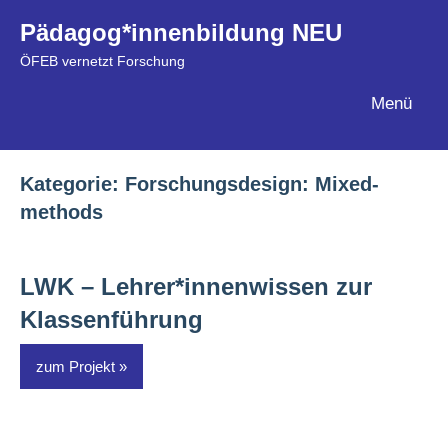
Zum
Pädagog*innenbildung NEU
Inhalt
ÖFEB vernetzt Forschung
springen
Menü
Kategorie:
Forschungsdesign: Mixed-
methods
LWK – Lehrer*innenwissen zur
Klassenführung
zum Projekt