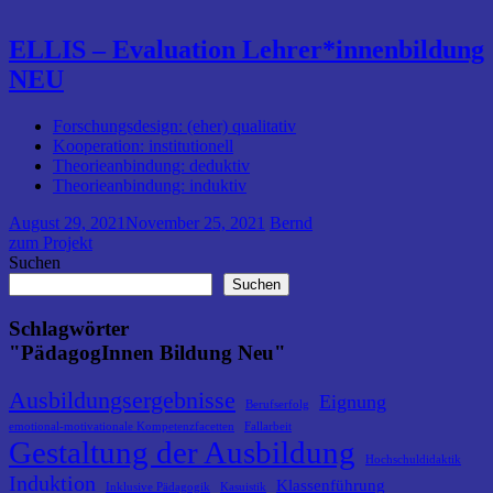
ELLIS – Evaluation Lehrer*innenbildung
NEU
Forschungsdesign: (eher) qualitativ
Kooperation: institutionell
Theorieanbindung: deduktiv
Theorieanbindung: induktiv
August 29, 2021
November 25, 2021
Bernd
zum Projekt
Suchen
Suchen
Schlagwörter
"PädagogInnen Bildung Neu"
Ausbildungsergebnisse
Eignung
Berufserfolg
emotional-motivationale Kompetenzfacetten
Fallarbeit
Gestaltung der Ausbildung
Hochschuldidaktik
Induktion
Klassenführung
Inklusive Pädagogik
Kasuistik