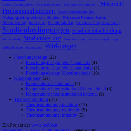
Primarstufe
Klassenführungswissen
Lernarrangements
Praktikumsbedingungen
Professionalisierung
PädagogInnenbildung Neu
Pädagogisch-praktische Studien
Pädagogisch Praktische Studien
Rekrutierung
Schulpraktika
Rollenspiele
Sekundarstufe Allgemeinbildung
Studienbedingungen
Studienentscheidung
Studienverlauf
Studienerfolg
Testentwicklung
Veranstaltungskonzept
Wirkungen
Videovignetten
Wirksamkeit
Forschungsdesign
(22)
Forschungsdesign: (eher) qualitativ
(4)
Forschungsdesign: (eher) quantitativ
(7)
Forschungsdesign: Mixed-methods
(10)
Kooperationen
(21)
Kooperation: institutionell
(9)
Kooperation: interinstitutionell international
(5)
Kooperation: interinstitutionell national
(9)
Theorieanbindung
(21)
Theorieanbindung: deduktiv
(12)
Theorieanbindung: explorativ
(9)
Theorieanbindung: induktiv
(5)
Ein Projekt der
www.oefeb.at
Impressum
-
Cookie-Richtlinie (EU)
- Datenschutz