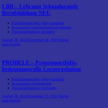
LBB – Lehramt Sekundarstufe
Berufsbildung NEU
Forschungsdesign: (eher) qualitativ
Kooperation: interinstitutionell national
Theorieanbindung: deduktiv
August 30, 2021
November 18, 2021
Bernd
zum Projekt
PROBELE – Prozessportfolio,
bedeutungsvolle Lernergebnisse
Forschungsdesign: (eher) qualitativ
Kooperation: institutionell
Theorieanbindung: explorativ
August 30, 2021
November 25, 2021
Bernd
zum Projekt